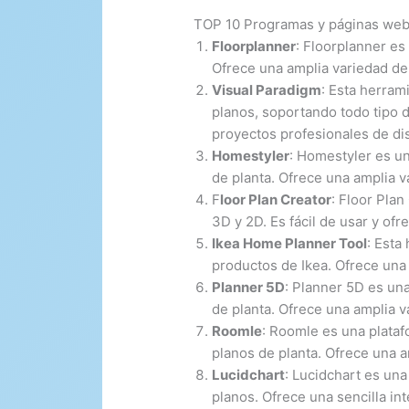
TOP 10 Programas y páginas we
Floorplanner
: Floorplanner es
Ofrece una amplia variedad de 
Visual Paradigm
: Esta herram
planos, soportando todo tipo 
proyectos profesionales de dis
Homestyler
: Homestyler es un
de planta. Ofrece una amplia va
F
loor Plan Creator
: Floor Plan
3D y 2D. Es fácil de usar y of
Ikea Home Planner Tool
: Esta
productos de Ikea. Ofrece una 
Planner 5D
: Planner 5D es una
de planta. Ofrece una amplia va
Roomle
: Roomle es una plataf
planos de planta. Ofrece una am
Lucidchart
: Lucidchart es una
planos. Ofrece una sencilla in