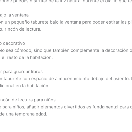
de puedas disfrutar de la luz natural durante el día, lo que te p
jo la ventana
on un pequeño taburete bajo la ventana para poder estirar las pi
u rincón de lectura.
o decorativo
lo sea cómodo, sino que también complemente la decoración de 
el resto de la habitación.
 para guardar libros
n taburete con espacio de almacenamiento debajo del asiento. E
icional en la habitación.
incón de lectura para niños
a para niños, añadir elementos divertidos es fundamental para 
sde una temprana edad.