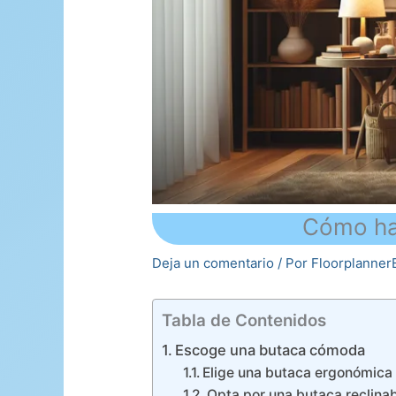
Cómo hac
Deja un comentario
/ Por
Floorplanne
Tabla de Contenidos
Escoge una butaca cómoda
Elige una butaca ergonómica
Opta por una butaca reclin