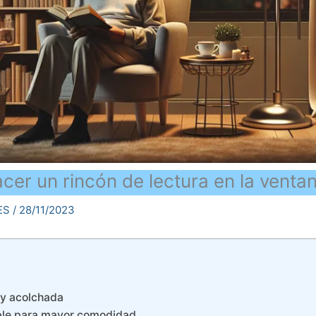
er un rincón de lectura en la ventan
rES
/
28/11/2023
 y acolchada
able para mayor comodidad