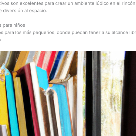
tivos son excelentes para crear un ambiente lúdico en el rincón
 diversión al espacio.
s para niños
es para los más pequeños, donde puedan tener a su alcance lib
.