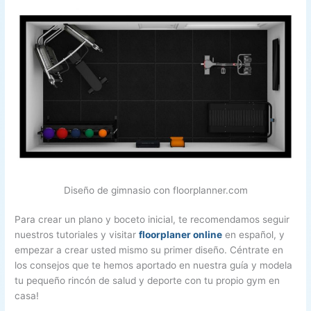
Diseño de gimnasio con floorplanner.com
Para crear un plano y boceto inicial, te recomendamos seguir
nuestros tutoriales y visitar
floorplaner online
en español, y
empezar a crear usted mismo su primer diseño. Céntrate en
los consejos que te hemos aportado en nuestra guía y modela
tu pequeño rincón de salud y deporte con tu propio gym en
casa!