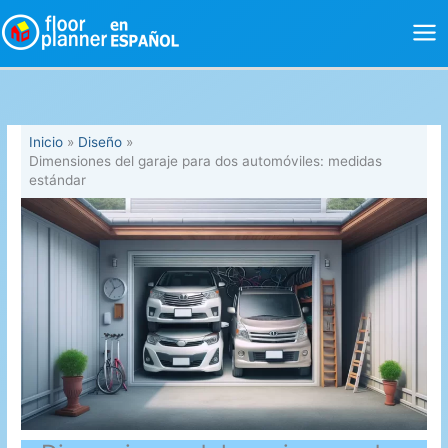
Ir
al
contenido
Inicio
Diseño
Dimensiones del garaje para dos automóviles: medidas
estándar